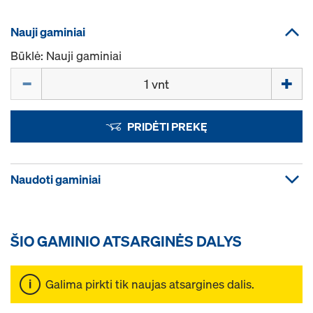
Nauji gaminiai
Būklė: Nauji gaminiai
Kiekis
PRIDĖTI PREKĘ
Naudoti gaminiai
ŠIO GAMINIO ATSARGINĖS DALYS
Galima pirkti tik naujas atsargines dalis.