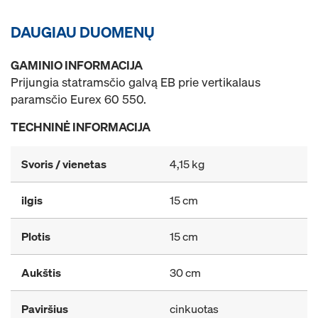
DAUGIAU DUOMENŲ
GAMINIO INFORMACIJA
Prijungia statramsčio galvą EB prie vertikalaus
paramsčio Eurex 60 550.
TECHNINĖ INFORMACIJA
Svoris / vienetas
4,15 kg
ilgis
15 cm
Plotis
15 cm
Aukštis
30 cm
Paviršius
cinkuotas