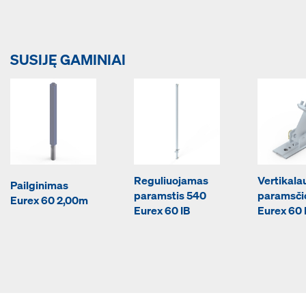
SUSIJĘ GAMINIAI
Reguliuojamas
Vertikala
Pailginimas
paramstis 540
paramsči
Eurex 60 2,00m
Eurex 60 IB
Eurex 60