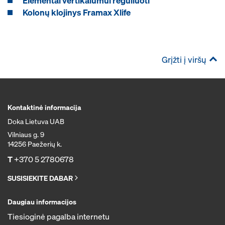
Elementai vertikalumui reguliuoti
Kolonų klojinys Framax Xlife
Grįžti į viršų
Kontaktinė informacija
Doka Lietuva UAB
Vilniaus g. 9
14256 Paežerių k.
T
+370 5 2780678
SUSISIEKITE DABAR
Daugiau informacijos
Tiesioginė pagalba internetu