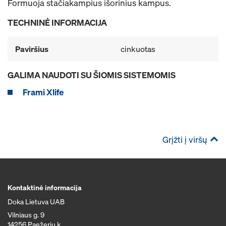
Formuoja stačiakampius išorinius kampus.
TECHNINĖ INFORMACIJA
Paviršius
cinkuotas
GALIMA NAUDOTI SU ŠIOMIS SISTEMOMIS
Frami Xlife
Grįžti į viršų
Kontaktinė informacija
Doka Lietuva UAB
Vilniaus g. 9
14256 Paežerių k.