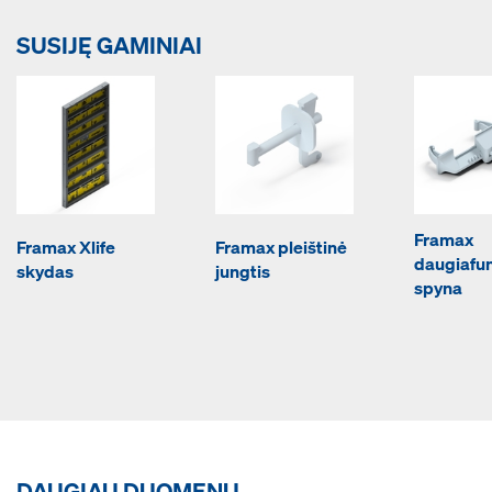
SUSIJĘ GAMINIAI
Framax
Framax Xlife
Framax pleištinė
daugiafu
skydas
jungtis
spyna
DAUGIAU DUOMENŲ