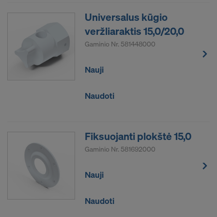
AR SUTINKATE NAUDOTI SLAPUKUS
Universalus kūgio
IR PERDUOTI SAVO ASMENINIUS
veržliaraktis 15,0/20,0
DUOMENIS JUNGTINĖMS AMERIKOS
VALSTIJOMS?
Gaminio Nr.
581448000
Nauji
Naudoti
Fiksuojanti plokštė 15,0
Gaminio Nr.
581692000
Nauji
Naudoti