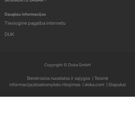
Daugiau informacijos
Tiesioginė pagalba internetu
DUK
Copyright © Doka GmbH
Bendrosios nuostatos ir sąlygos
Teisinė
informacija/atsakomybės ribojimas
doka.com
Slapukai