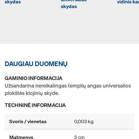
skydas
vidinis k
skydas
DAUGIAU DUOMENŲ
GAMINIO INFORMACIJA
Užsandarina nereikalingas templių angas universalios
plokštės klojinių skyde.
TECHNINĖ INFORMACIJA
Svoris / vienetas
0,003 kg
Matmenys
2 cm