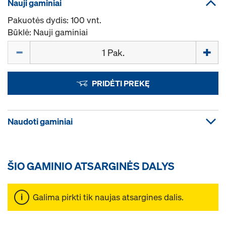
Nauji gaminiai
Pakuotės dydis: 100 vnt.
Būklė: Nauji gaminiai
Kiekis
PRIDĖTI PREKĘ
Naudoti gaminiai
ŠIO GAMINIO ATSARGINĖS DALYS
Galima pirkti tik naujas atsargines dalis.