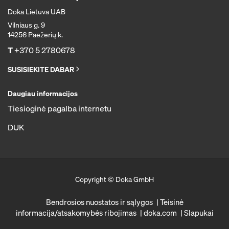
Doka Lietuva UAB
Vilniaus g. 9
14256 Paežerių k.
T
+370 5 2780678
SUSISIEKITE DABAR
Daugiau informacijos
Tiesioginė pagalba internetu
DUK
Copyright © Doka GmbH
Bendrosios nuostatos ir sąlygos
Teisinė
informacija/atsakomybės ribojimas
doka.com
Slapukai