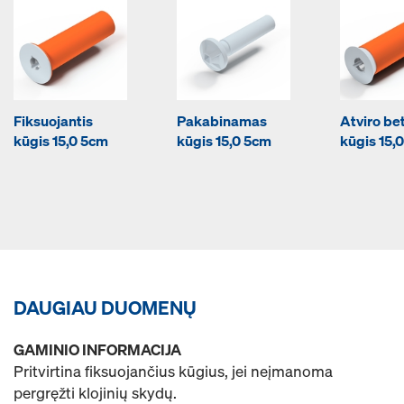
Fiksuojantis
Pakabinamas
Atviro be
kūgis 15,0 5cm
kūgis 15,0 5cm
kūgis 15,
DAUGIAU DUOMENŲ
GAMINIO INFORMACIJA
Pritvirtina fiksuojančius kūgius, jei neįmanoma
pergręžti klojinių skydų.