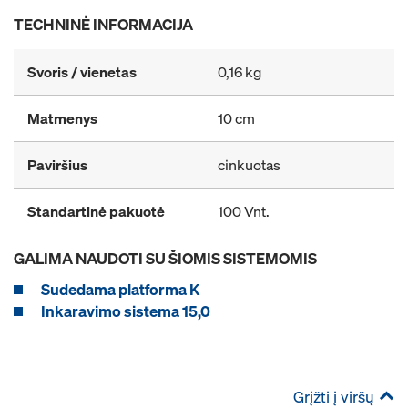
TECHNINĖ INFORMACIJA
Svoris / vienetas
0,16 kg
Matmenys
10 cm
Paviršius
cinkuotas
Standartinė pakuotė
100 Vnt.
GALIMA NAUDOTI SU ŠIOMIS SISTEMOMIS
Sudedama platforma K
Inkaravimo sistema 15,0
Grįžti į viršų