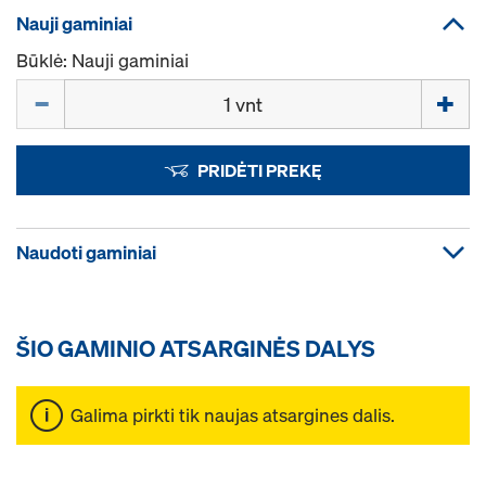
Nauji gaminiai
Būklė: Nauji gaminiai
Kiekis
PRIDĖTI PREKĘ
Naudoti gaminiai
ŠIO GAMINIO ATSARGINĖS DALYS
Galima pirkti tik naujas atsargines dalis.