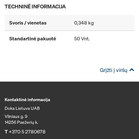
TECHNINĖ INFORMACIJA
Svoris / vienetas
0,348 kg
Standartinė pakuotė
50 Vnt.
Grįžti į viršų
Kontaktinė informacija
Doka Lietuva UAB
Vilniaus g. 9
14256 Paežerių k.
T
+370 5 2780678