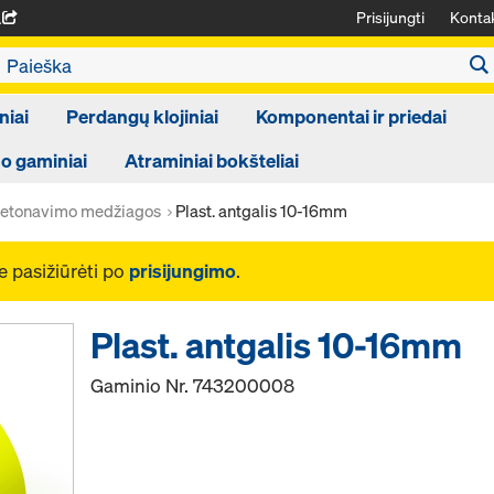
Prisijungti
Kontak
A
niai
Perdangų klojiniai
Komponentai ir priedai
 gaminiai
Atraminiai bokšteliai
etonavimo medžiagos
Plast. antgalis 10-16mm
e pasižiūrėti po
prisijungimo
.
Plast. antgalis 10-16mm
Gaminio Nr.
743200008