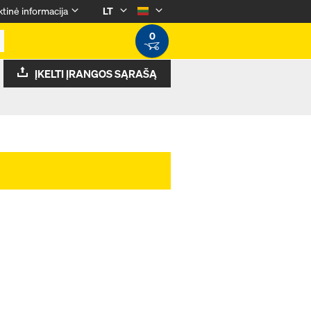
tinė informacija
LT
0
ĮKELTI ĮRANGOS SĄRAŠĄ