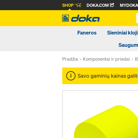
SHOP
DOKA.COM
MYDOK
Faneros
Sieniniai kloji
Saugumo
Pradžia
Komponentai ir priedai
B
Savo gaminių kainas galit