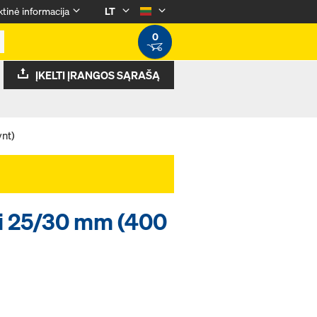
tinė informacija
LT
0
ĮKELTI ĮRANGOS SĄRAŠĄ
vnt)
iui 25/30 mm (400