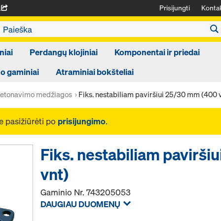
Prisijungti
Kontak
A
niai
Perdangų klojiniai
Komponentai ir priedai
 gaminiai
Atraminiai bokšteliai
etonavimo medžiagos
Fiks. nestabiliam paviršiui 25/30 mm (400 
e pasižiūrėti po
prisijungimo
.
Fiks. nestabiliam pavirš
vnt)
Gaminio Nr.
743205053
DAUGIAU DUOMENŲ