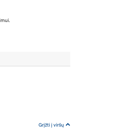
imui.
Grįžti į viršų