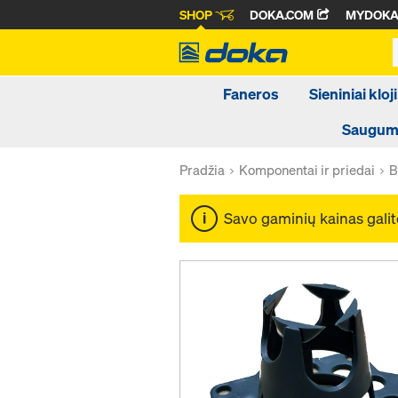
SHOP
DOKA.COM
MYDOK
Faneros
Sieniniai kloji
Saugumo
Pradžia
Komponentai ir priedai
B
Savo gaminių kainas galit