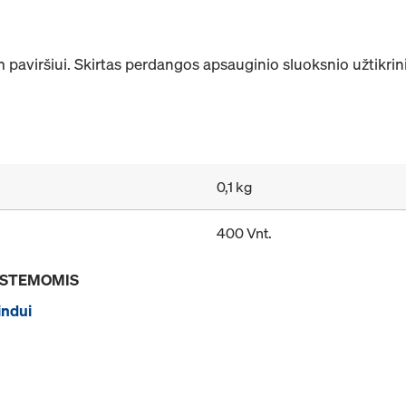
am paviršiui. Skirtas perdangos apsauginio sluoksnio užtikrin
0,1 kg
400 Vnt.
SISTEMOMIS
indui