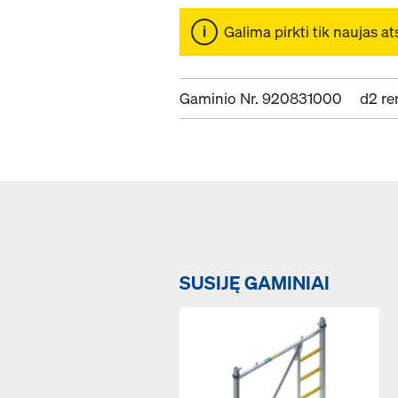
Galima pirkti tik naujas at
Gaminio Nr. 920831000
d2 re
SUSIJĘ GAMINIAI