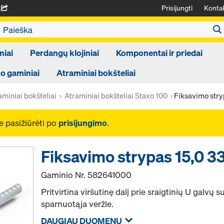
Prisijungti
Kontak
A
niai
Perdangų klojiniai
Komponentai ir priedai
 gaminiai
Atraminiai bokšteliai
aminiai bokšteliai
Atraminiai bokšteliai Staxo 100
Fiksavimo str
e pasižiūrėti po
prisijungimo
.
Fiksavimo strypas 15,0
Gaminio Nr.
582641000
Pritvirtina viršutinę dalį prie sraigtinių U galvų s
sparnuotąja veržle.
DAUGIAU DUOMENŲ