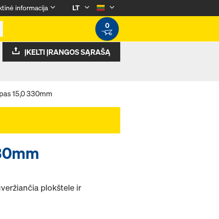
tinė informacija
LT
0
ĮKELTI ĮRANGOS SĄRAŠĄ
ypas 15,0 330mm
 330mm
uveržiančia plokštele ir