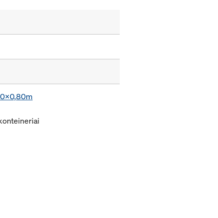
,20x0,80m
konteineriai