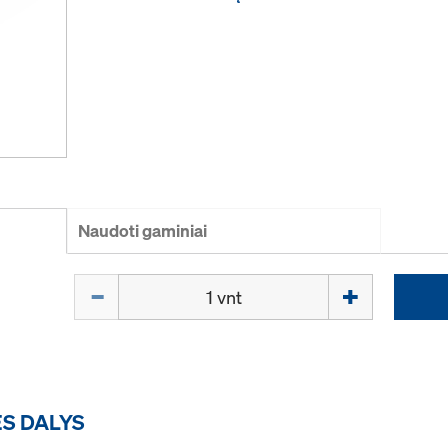
Naudoti gaminiai
Kiekis
ĖS DALYS