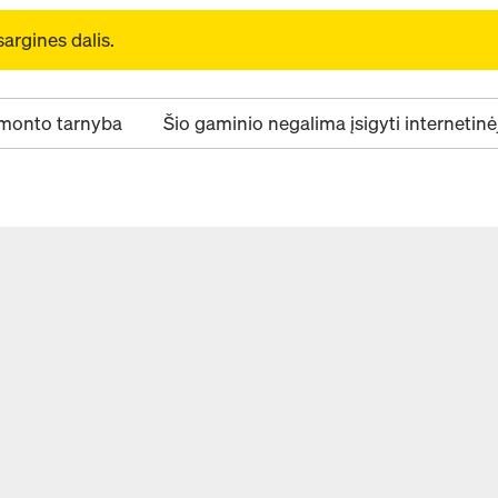
sargines dalis.
monto tarnyba
Šio gaminio negalima įsigyti internetin