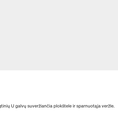
aigtinių U galvų suveržiančia plokštele ir sparnuotąja veržle.