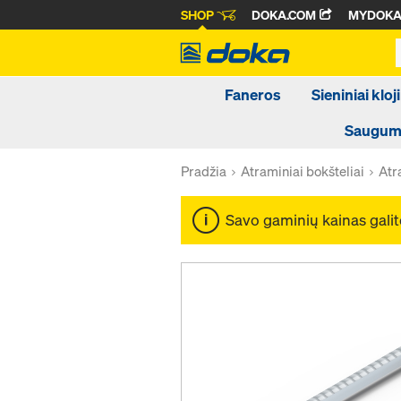
SHOP
DOKA.COM
MYDOK
Faneros
Sieniniai kloji
Saugumo
Pradžia
Atraminiai bokšteliai
Atr
Savo gaminių kainas galit