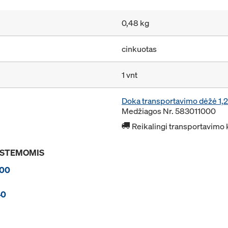
0,48 kg
cinkuotas
1 vnt
Doka transportavimo dėžė 1
Medžiagos Nr. 583011000
Reikalingi transportavimo 
SISTEMOMIS
100
40