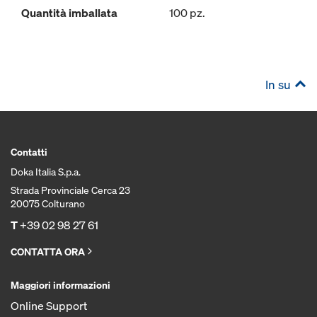
Quantità imballata
100 pz.
In su
Contatti
Doka Italia S.p.a.
Strada Provinciale Cerca 23
20075 Colturano
T
+39 02 98 27 61
CONTATTA ORA
Maggiori informazioni
Online Support