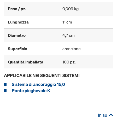
Peso / pz.
0,009 kg
Lunghezza
11 cm
Diametro
4,7 cm
Superficie
arancione
Quantità imballata
100 pz.
APPLICABILE NEI SEGUENTI SISTEMI
Sistema di ancoraggio 15,0
Ponte pieghevole K
In su