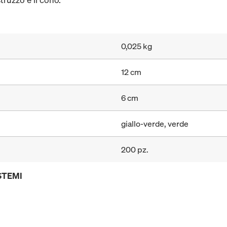
0,025 kg
12 cm
6 cm
giallo-verde, verde
200 pz.
STEMI