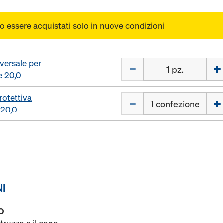
o essere acquistati solo in nuove condizioni
versale per
Quantità
 20,0
rotettiva
Quantità
 20,0
NI
O
truzzo e il cono.