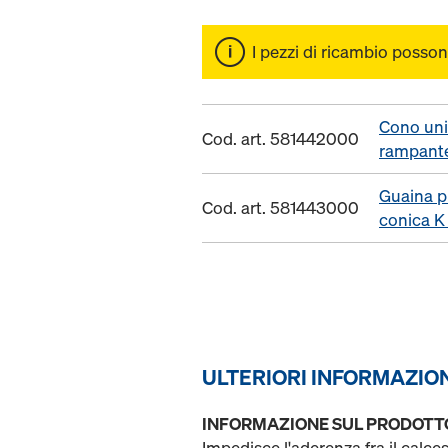
I pezzi di ricambio posson
Cono uni
Cod. art. 581442000
rampante
Guaina p
Cod. art. 581443000
conica K
ULTERIORI INFORMAZIO
INFORMAZIONE SUL PRODOTT
Impedisce l'aderenza fra il calces