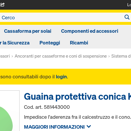
L
A
Cassaforma per solai
Componenti ed accessori
r la Sicurezza
Ponteggi
Ricambi
ssori
Ancoranti per casseforme e coni di sospensione
Sistema d
i sono consultabili dopo il
login
.
Guaina protettiva conica 
Cod. art.
581443000
Impedisce l'aderenza fra il calcestruzzo e il cono
MAGGIORI INFORMAZIONI