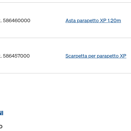
rt. 586460000
Asta parapetto XP 1,20m
rt. 586457000
Scarpetta per parapetto XP
NI
O