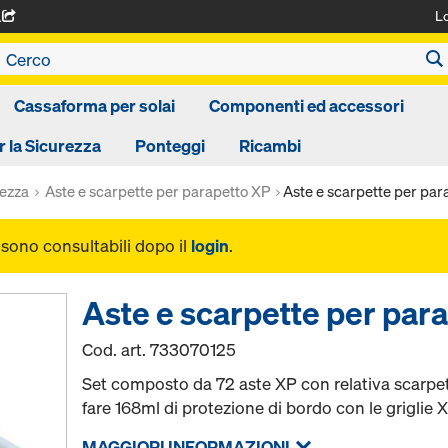
L
A
Cassaforma per solai
Componenti ed accessori
r la Sicurezza
Ponteggi
Ricambi
rezza
Aste e scarpette per parapetto XP
Aste e scarpette per par
i sono consultabili dopo il
login
.
Aste e scarpette per par
Cod. art.
733070125
Set composto da 72 aste XP con relativa scarpetta
fare 168ml di protezione di bordo con le griglie 
MAGGIORI INFORMAZIONI