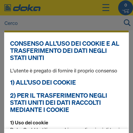
0
I prezzi dei vostri prodotti sono consultabili
CONSENSO ALL’USO DEI COOKIE E AL
dopo il
login
.
TRASFERIMENTO DEI DATI NEGLI
STATI UNITI
Sistema di
L'utente è pregato di fornire il proprio consenso
1) ALL’USO DEI COOKIE
ancoraggio 26,5
2) PER IL TRASFERIMENTO NEGLI
STATI UNITI DEI DATI RACCOLTI
MEDIANTE I COOKIE
Trovati 7 prodotti
1) Uso dei cookie
Doka GmbH utilizza cookie e applicazioni di terzi.
Più ricercato