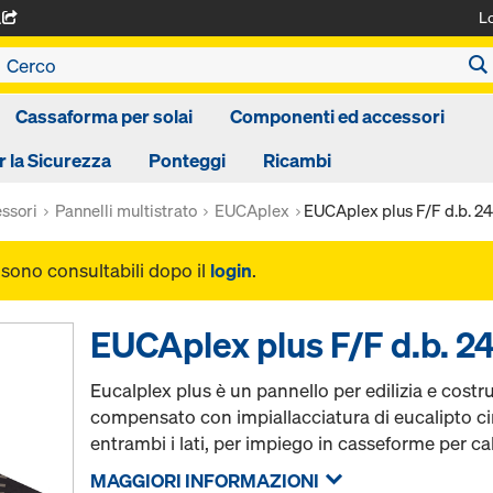
L
A
Cassaforma per solai
Componenti ed accessori
r la Sicurezza
Ponteggi
Ricambi
ssori
Pannelli multistrato
EUCAplex
EUCAplex plus F/F d.b. 
i sono consultabili dopo il
login
.
EUCAplex plus F/F d.b. 
Eucalplex plus è un pannello per edilizia e costru
compensato con impiallacciatura di eucalipto ci
entrambi i lati, per impiego in casseforme per cal
MAGGIORI INFORMAZIONI