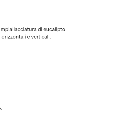
impiallacciatura di eucalipto
rizzontali e verticali.
.