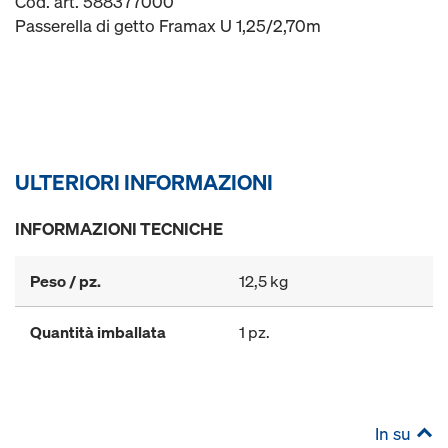
Cod. art. 588377000
Passerella di getto Framax U 1,25/2,70m
ULTERIORI INFORMAZIONI
INFORMAZIONI TECNICHE
Peso / pz.
12,5 kg
Quantità imballata
1 pz.
In su