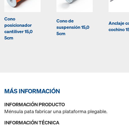
Cono
Cono de
Anclaje c
posicionador
suspensión 15,0
cochino 1
cantiliver 15,0
5cm
5cm
MÁS INFORMACIÓN
INFORMACIÓN PRODUCTO
Ménsula pata fabricar una plataforma plegable.
INFORMACIÓN TÉCNICA