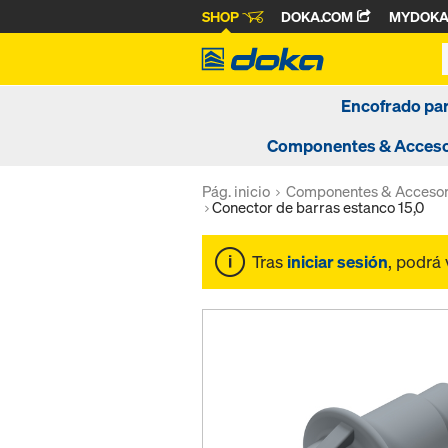
SHOP
DOKA.COM
MYDOK
Encofrado pa
Componentes & Acceso
Pág. inicio
Componentes & Accesor
Conector de barras estanco 15,0
Tras
iniciar sesión
, podrá 