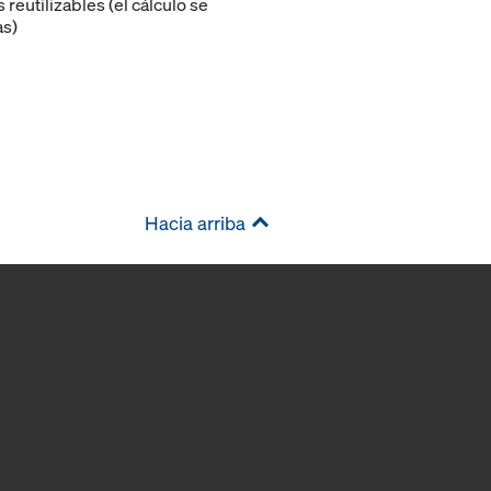
eutilizables (el cálculo se
as)
Hacia arriba