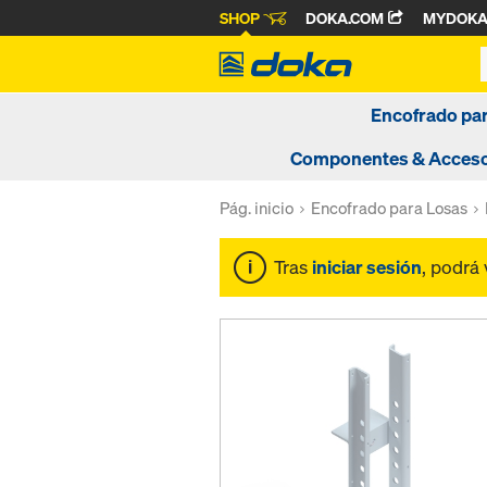
SHOP
DOKA.COM
MYDOK
Encofrado pa
Componentes & Acceso
Pág. inicio
Encofrado para Losas
Tras
iniciar sesión
, podrá 