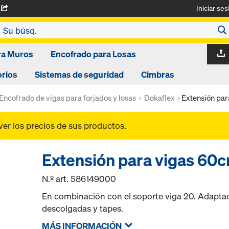
Iniciar ses
A
ra Muros
Encofrado para Losas
rios
Sistemas de seguridad
Cimbras
Encofrado de vigas para forjados y losas
Dokaflex
Extensión pa
ver los precios de sus productos.
Extensión para vigas 60
N.º art.
586149000
En combinación con el soporte viga 20. Adaptaci
descolgadas y tapes.
MÁS INFORMACIÓN