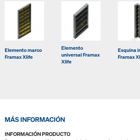
Elemento
Elemento marco
Esquina i
universal Framax
Framax Xlife
Framax Xl
Xlife
MÁS INFORMACIÓN
INFORMACIÓN PRODUCTO