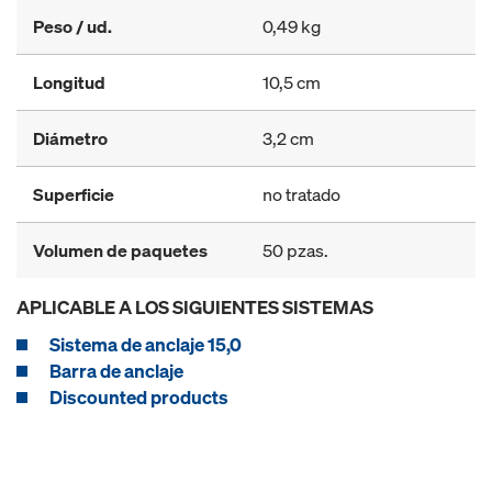
Peso / ud.
0,49 kg
Longitud
10,5 cm
Diámetro
3,2 cm
Superficie
no tratado
Volumen de paquetes
50 pzas.
APLICABLE A LOS SIGUIENTES SISTEMAS
Sistema de anclaje 15,0
Barra de anclaje
Discounted products