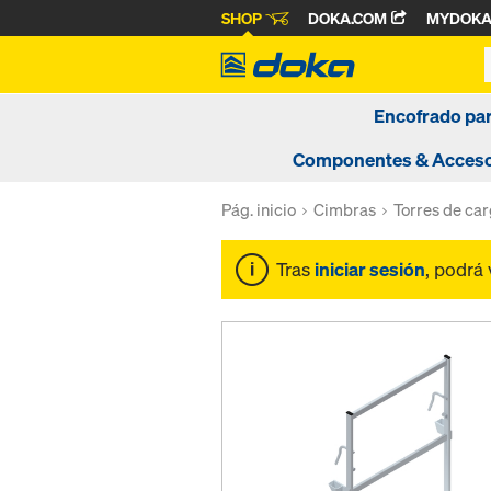
SHOP
DOKA.COM
MYDOK
Encofrado pa
Componentes & Acceso
Pág. inicio
Cimbras
Torres de ca
Tras
iniciar sesión
, podrá 