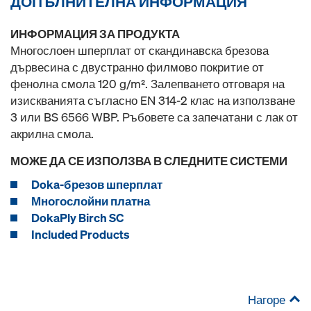
ДОПЪЛНИТЕЛНА ИНФОРМАЦИЯ
ИНФОРМАЦИЯ ЗА ПРОДУКТА
Многослоен шперплат от скандинавска брезова
дървесина с двустранно филмово покритие от
фенолна смола 120 g/m². Залепването отговаря на
изискванията съгласно EN 314-2 клас на използване
3 или BS 6566 WBP. Ръбовете са запечатани с лак от
акрилна смола.
МОЖЕ ДА СЕ ИЗПОЛЗВА В СЛЕДНИТЕ СИСТЕМИ
Doka-брезов шперплат
Многослойни платна
DokaPly Birch SC
Included Products
Нагоре