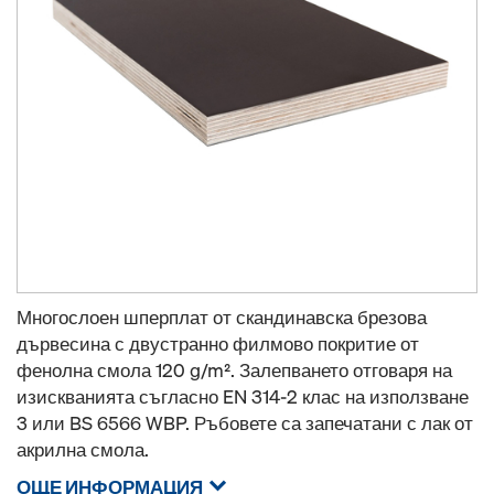
Многослоен шперплат от скандинавска брезова
дървесина с двустранно филмово покритие от
фенолна смола 120 g/m². Залепването отговаря на
изискванията съгласно EN 314-2 клас на използване
3 или BS 6566 WBP. Ръбовете са запечатани с лак от
акрилна смола.
ОЩЕ ИНФОРМАЦИЯ