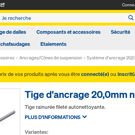
Conne
A
ge de dalles
Composants et accessoires
Sécurité
Echafaudages
Etaiements
ssoires
Ancrages/Cônes de suspension
Système d'ancrage 20,0
prix de vos produits après vous être
connecté(e)
ou
inscrit(
Tige d'ancrage 20,0mm n
Tige rainurée fileté autonettoyante.
PLUS D'INFORMATIONS
Variantes: