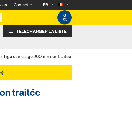
xion
Contact
FR
0
TÉLÉCHARGER LA LISTE
Tige d'ancrage 20,0mm non traitée
e)
.
on traitée