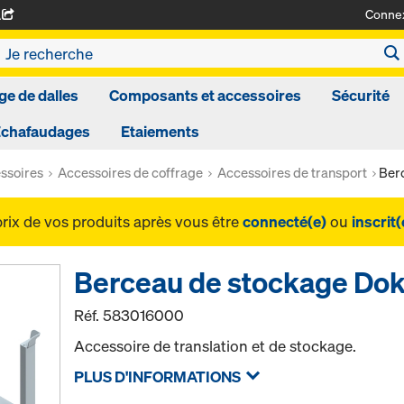
Conne
A
ge de dalles
Composants et accessoires
Sécurité
Echafaudages
Etaiements
ssoires
Accessoires de coffrage
Accessoires de transport
Ber
prix de vos produits après vous être
connecté(e)
ou
inscrit(
Berceau de stockage Do
Réf.
583016000
Accessoire de translation et de stockage.
PLUS D'INFORMATIONS