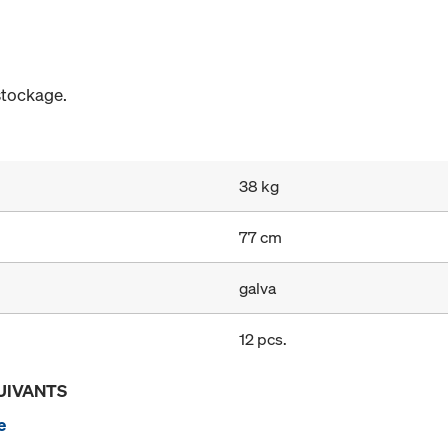
stockage.
38 kg
77 cm
galva
12 pcs.
UIVANTS
e