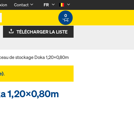
xion
Contact
FR
0
TÉLÉCHARGER LA LISTE
ceau de stockage Doka 1,20x0,80m
e)
.
ka 1,20x0,80m