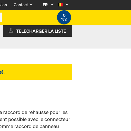
xion
Contact
FR
0
TÉLÉCHARGER LA LISTE
e)
.
e raccord de rehausse pour les
ent possible avec le connecteur
 comme raccord de panneau