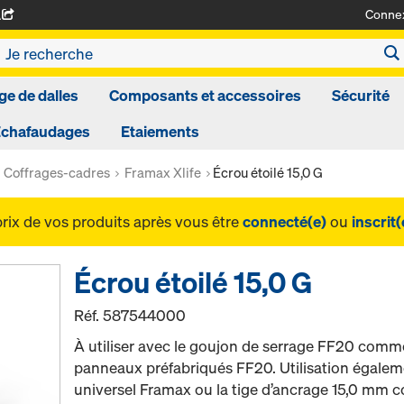
Conne
A
ge de dalles
Composants et accessoires
Sécurité
Echafaudages
Etaiements
Coffrages-cadres
Framax Xlife
Écrou étoilé 15,0 G
prix de vos produits après vous être
connecté(e)
ou
inscrit(
Écrou étoilé 15,0 G
Réf.
587544000
À utiliser avec le goujon de serrage FF20 comm
panneaux préfabriqués FF20. Utilisation égalem
universel Framax ou la tige d’ancrage 15,0 mm