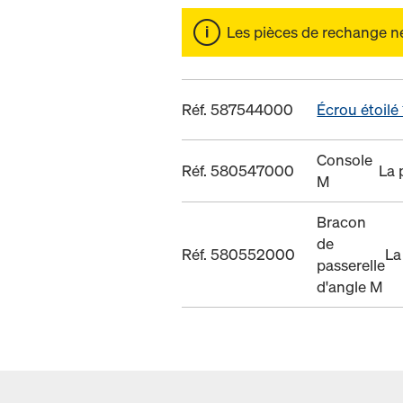
Les pièces de rechange ne 
Réf. 587544000
Écrou étoilé
Console
Réf. 580547000
La 
M
Bracon
de
Réf. 580552000
La
passerelle
d'angle M