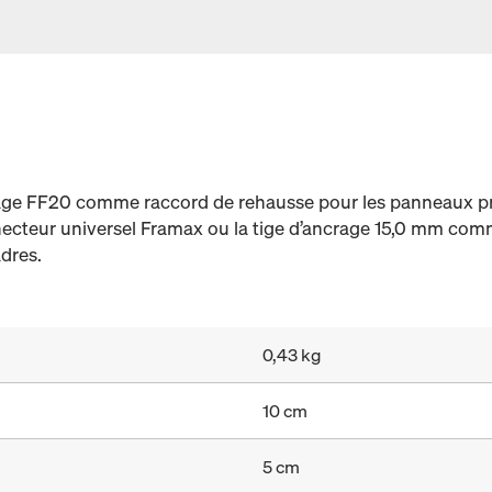
rrage FF20 comme raccord de rehausse pour les panneaux pr
necteur universel Framax ou la tige d’ancrage 15,0 mm com
adres.
0,43 kg
10 cm
5 cm