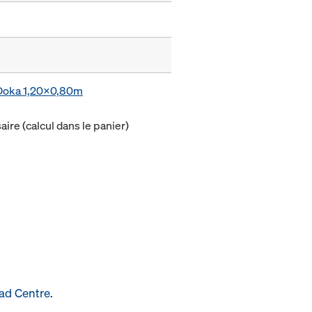
e Doka 1,20x0,80m
ire (calcul dans le panier)
ad Centre
.