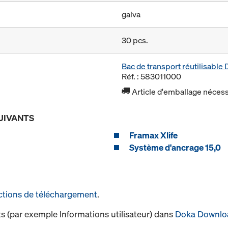
galva
30 pcs.
Bac de transport réutilisabl
Réf. : 583011000
Article d'emballage nécessa
UIVANTS
Framax Xlife
Système d'ancrage 15,0
ctions de téléchargement
.
s (par exemple Informations utilisateur) dans
Doka Downlo