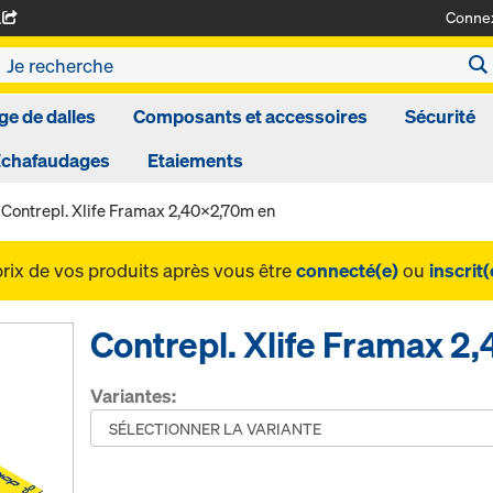
Conne
A
ge de dalles
Composants et accessoires
Sécurité
Echafaudages
Etaiements
Contrepl. Xlife Framax 2,40x2,70m en
prix de vos produits après vous être
connecté(e)
ou
inscrit(
Contrepl. Xlife Framax 2
Variantes: