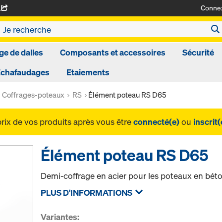
Conne
A
ge de dalles
Composants et accessoires
Sécurité
Echafaudages
Etaiements
Coffrages-poteaux
RS
Élément poteau RS D65
prix de vos produits après vous être
connecté(e)
ou
inscrit(
Élément poteau RS D65
Demi-coffrage en acier pour les poteaux en bét
PLUS D'INFORMATIONS
Variantes: