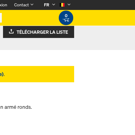
xion
Contact
FR
0
TÉLÉCHARGER LA LISTE
e)
.
on armé ronds.