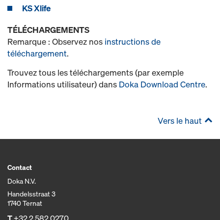
KS Xlife
TÉLÉCHARGEMENTS
Remarque : Observez nos
instructions de
téléchargement
.
Trouvez tous les téléchargements (par exemple
Informations utilisateur) dans
Doka Download Centre
.
Vers le haut
Contact
Doka N.V.
Handelsstraat 3
1740 Ternat
T
+32 2 582 0270