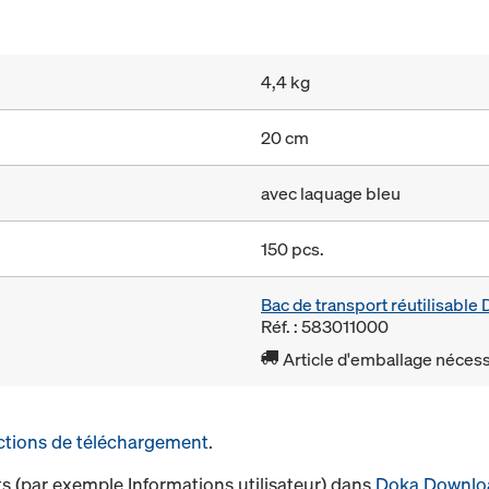
4,4 kg
20 cm
avec laquage bleu
150 pcs.
Bac de transport réutilisabl
Réf. : 583011000
Article d'emballage nécessa
ctions de téléchargement
.
s (par exemple Informations utilisateur) dans
Doka Downlo