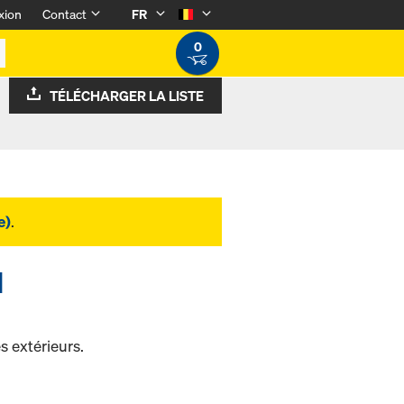
xion
Contact
FR
0
TÉLÉCHARGER LA LISTE
e)
.
l
s extérieurs.