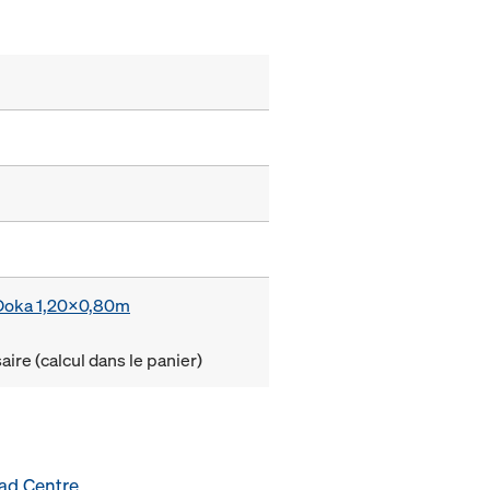
e Doka 1,20x0,80m
ire (calcul dans le panier)
ad Centre
.