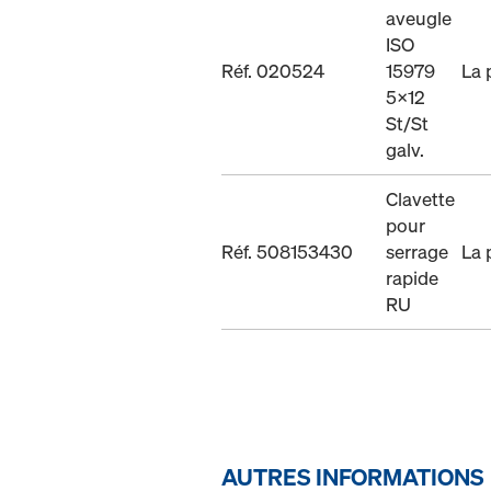
aveugle
ISO
Réf. 020524
15979
La 
5x12
St/St
galv.
Clavette
pour
Réf. 508153430
serrage
La 
rapide
RU
AUTRES INFORMATIONS