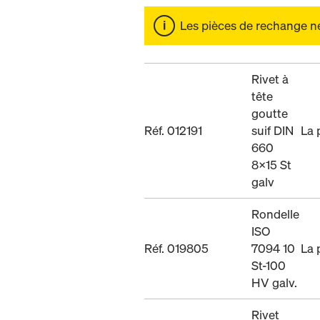
Les pièces de rechange ne 
Rivet à
tête
goutte
Réf. 012191
suif DIN
La 
660
8x15 St
galv
Rondelle
ISO
Réf. 019805
7094 10
La 
St-100
HV galv.
Rivet