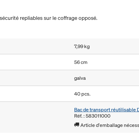
sécurité repliables sur le coffrage opposé.
7,99 kg
56 cm
galva
40 pcs.
Bac de transport réutilisabl
Réf. : 583011000
Article d'emballage nécessa