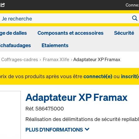
Conne
A
ge de dalles
Composants et accessoires
Sécurité
Echafaudages
Etaiements
Coffrages-cadres
Framax Xlife
Adaptateur XP Framax
prix de vos produits après vous être
connecté(e)
ou
inscrit(
Adaptateur XP Framax
Réf.
586475000
Réalisation des délimitations de sécurité repliab
PLUS D'INFORMATIONS