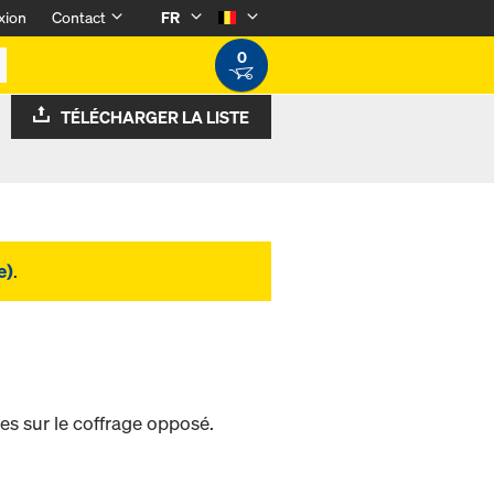
xion
Contact
FR
0
TÉLÉCHARGER LA LISTE
e)
.
les sur le coffrage opposé.