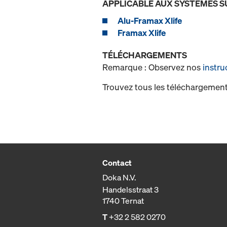
APPLICABLE AUX SYSTÈMES S
Alu-Framax Xlife
Framax Xlife
TÉLÉCHARGEMENTS
Remarque : Observez nos
instru
Trouvez tous les téléchargement
Contact
Doka N.V.
Handelsstraat 3
1740 Ternat
T
+32 2 582 0270