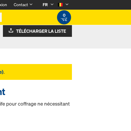
xion
Contact
FR
0
TÉLÉCHARGER LA LISTE
e)
.
ht
fe pour coffrage ne nécessitant