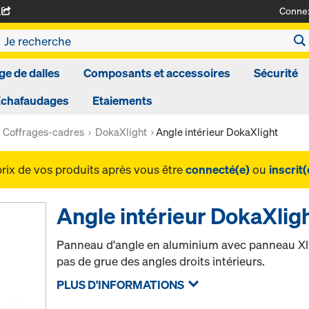
Conne
A
ge de dalles
Composants et accessoires
Sécurité
Echafaudages
Etaiements
Coffrages-cadres
DokaXlight
Angle intérieur DokaXlight
prix de vos produits après vous être
connecté(e)
ou
inscrit(
Angle intérieur DokaXlig
Panneau d'angle en aluminium avec panneau Xli
pas de grue des angles droits intérieurs.
PLUS D'INFORMATIONS