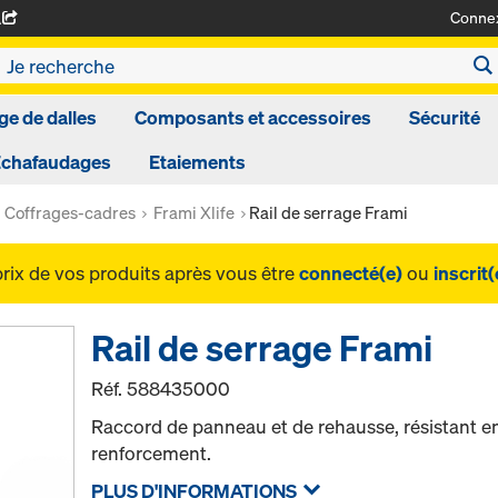
Conne
A
ge de dalles
Composants et accessoires
Sécurité
Echafaudages
Etaiements
Coffrages-cadres
Frami Xlife
Rail de serrage Frami
prix de vos produits après vous être
connecté(e)
ou
inscrit(
Rail de serrage Frami
Réf.
588435000
Raccord de panneau et de rehausse, résistant en
renforcement.
PLUS D'INFORMATIONS