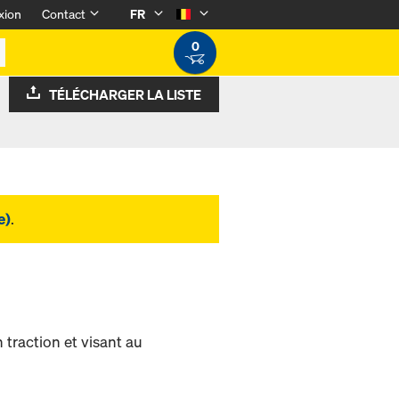
xion
Contact
FR
0
TÉLÉCHARGER LA LISTE
e)
.
 traction et visant au