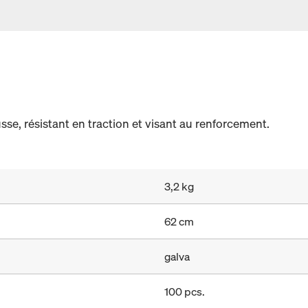
e, résistant en traction et visant au renforcement.
3,2 kg
62 cm
galva
100 pcs.