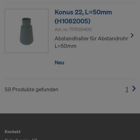
Konus 22, L=50mm
(H1082005)
Art.-nr.
757025400
Abstandhalter für Abstandrohr
L=50mm
Neu
1
(cur
59 Produkte gefunden
Kontakt