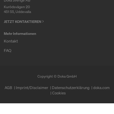
Doka Sverige AB
Kurödsvägen 20
451 55, Uddevalla
JETZT KONTAKTIEREN
Mehr Informationen
Kontakt
FAQ
Copyright © Doka GmbH
AGB
Imprint/Disclaimer
Datenschutzerklärung
doka.com
Cookies