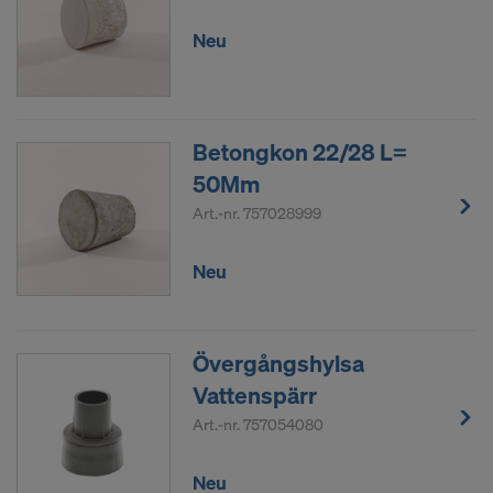
Neu
Betongkon 22/28 L=
50Mm
Art.-nr.
757028999
Neu
Övergångshylsa
Vattenspärr
Art.-nr.
757054080
Neu