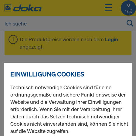
0
Die Produktpreise werden nach dem
Login
angezeigt.
Komponenten
EINWILLIGUNG COOKIES
Technisch notwendige Cookies sind für eine
ordnungsgemäße und sichere Funktionsweise der
1
(cur
59 Produkte gefunden
Website und die Verwaltung Ihrer Einwilligungen
erforderlich. Wenn Sie mit der Verarbeitung Ihrer
Meist gesucht
Daten durch das Setzen technisch notwendiger
Cookies nicht einverstanden sind, können Sie nicht
auf die Website zugreifen.
DokaRex-Einrichtstütze