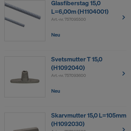
Glasfiberstag 15,0
L=6,00m (H1104001)
Art.-nr.
757095500
Neu
Svetsmutter T 15,0
(H1092040)
Art.-nr.
757093600
Neu
Skarvmutter 15,0 L=105mm
(H1092030)