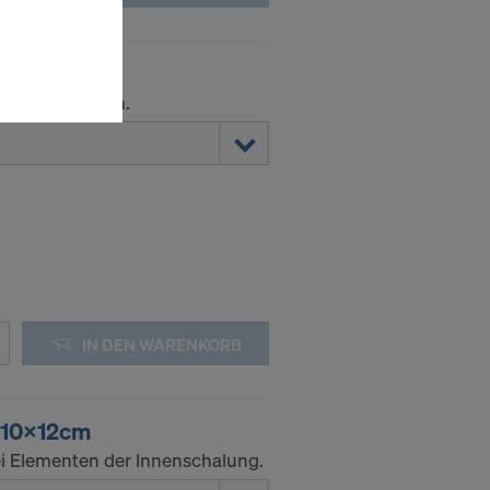
en Sie der
lte
ausgewählten
 den Elementen.
n wie die
Anbieter
enen
ng auch
 Daten dem
htsbehelfe
 ablehnen,
IN DEN WARENKORB
ssen, indem
ederzeit
kie
 10x12cm
ei Elementen der Innenschalung.