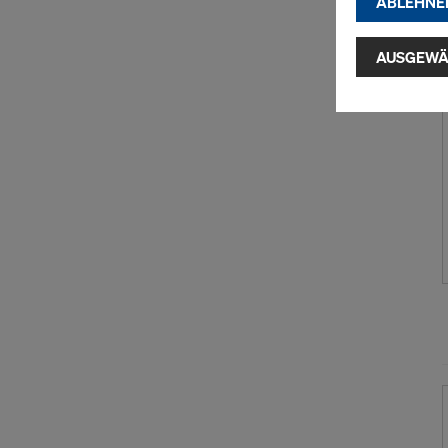
ABLEHNE
Indem Sie au
Installatio
AUSGEWÄ
zustimmen" 
Cookies zu.
USA einherg
umfassen, di
Angemessen
Garantien n
hierauf. Hie
Zugriff durc
Überwachun
zur Verfügu
indem Sie a
Sie auf
Cook
entsprechen
grundlos mi
Einstellung
Weitere Inf