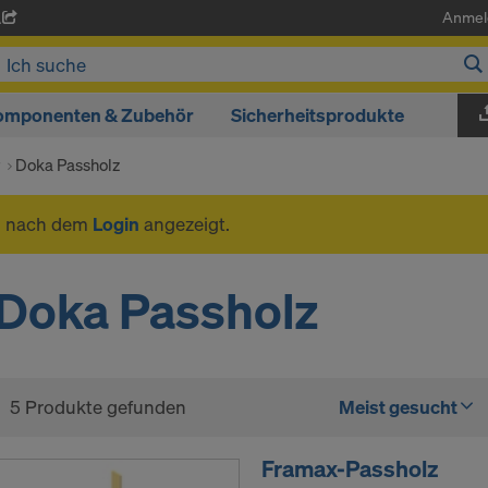
Anmel
A
omponenten & Zubehör
Sicherheitsprodukte
r
Doka Passholz
n nach dem
Login
angezeigt.
Doka Passholz
5 Produkte gefunden
Meist gesucht
Framax-Passholz