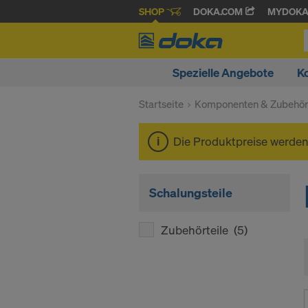
SHOP
DOKA.COM
MYDOK
Spezielle Angebote
K
Startseite
Komponenten & Zubehö
Die Produktpreise werde
Schalungsteile
Zubehörteile
(5)