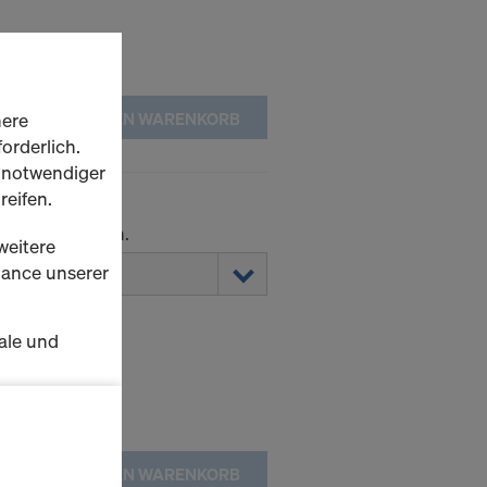
here
IN DEN WARENKORB
orderlich.
h notwendiger
reifen.
 den Elementen.
weitere
rmance unserer
ale und
s zu
schalten
IN DEN WARENKORB