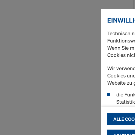
EINWILL
Technisch n
Funktionswe
Wenn Sie mi
Cookies nich
Wir verwend
Cookies und 
Website zu 
die Funk
Statisti
einen r
ermögli
ALLE COO
passend
(Market