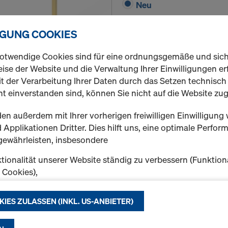
Neu
IGUNG COOKIES
Menge
otwendige Cookies sind für eine ordnungsgemäße und sic
ise der Website und die Verwaltung Ihrer Einwilligungen erf
t der Verarbeitung Ihrer Daten durch das Setzen technisc
t einverstanden sind, können Sie nicht auf die Website zug
Frami-Passholz
Längenausgleich zwischen
en außerdem mit Ihrer vorherigen freiwilligen Einwilligung 
Applikationen Dritter. Dies hilft uns, eine optimale Perfo
Variante auswählen
gewährleisten, insbesondere
Neu
tionalität unserer Website ständig zu verbessern (Funktion
k Cookies),
eibungslosen Einkauf bei der Nutzung des Doka Onlineshop
chen (Funktionale und Statistik-Cookies) oder
KIES ZULASSEN (INKL. US-ANBIETER)
e Werbung für Sie als User auf bestimmten Plattformen zu 
Menge
ing-Cookies).