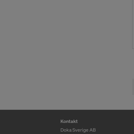
Datenschut
auszuwählen
SIND SI
ÜBERMIT
USA EIN
Kontakt
Doka Sverige AB