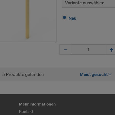
Variante auswählen
zerklärung
.Wir bieten Ihnen auch die Möglichkeit, Ihre Coo
 (Erweiterte Cookie-Einstellungen).
Neu
E MIT DER VERARBEITUNG VON COOKIES UND 
TLUNG IHRER PERSONENBEZOGENEN DATEN 
VERSTANDEN?
Menge
5 Produkte gefunden
Meist gesucht
Mehr Informationen
Kontakt