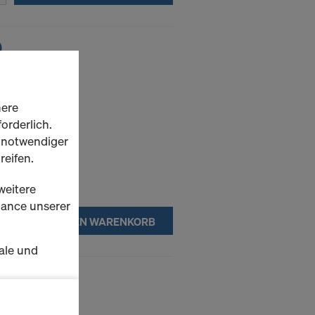
)
here
orderlich.
h notwendiger
reifen.
weitere
rmance unserer
IN DEN WARENKORB
ale und
103)
s zu