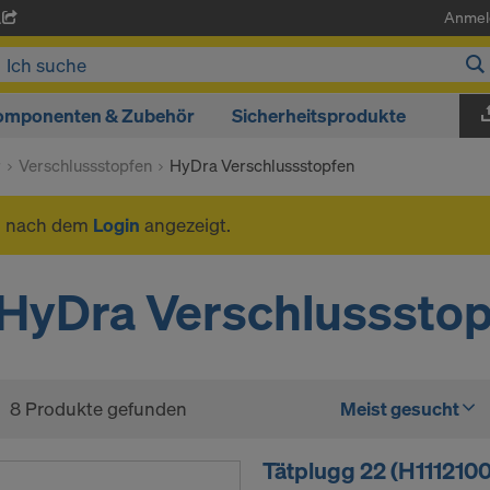
Anmel
A
omponenten & Zubehör
Sicherheitsprodukte
r
Verschlussstopfen
HyDra Verschlussstopfen
n nach dem
Login
angezeigt.
HyDra Verschlusssto
8 Produkte gefunden
Meist gesucht
Tätplugg 22 (H1112100