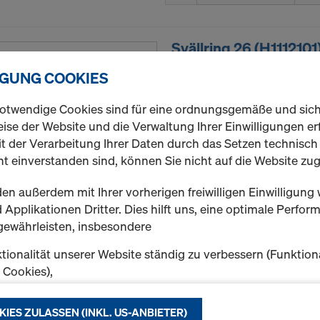
Svällring 26 (H1112101
Art.-nr.
757010040
IGUNG COOKIES
Packungsgröße: 100 Stk.
otwendige Cookies sind für eine ordnungsgemäße und sic
ise der Website und die Verwaltung Ihrer Einwilligungen erf
Neu
t der Verarbeitung Ihrer Daten durch das Setzen technisc
t einverstanden sind, können Sie nicht auf die Website zug
en außerdem mit Ihrer vorherigen freiwilligen Einwilligung 
Applikationen Dritter. Dies hilft uns, eine optimale Perfo
Menge
gewährleisten, insbesondere
tionalität unserer Website ständig zu verbessern (Funktion
k Cookies),
Svällring 12/42 (H1112
eibungslosen Einkauf bei der Nutzung des Doka Onlineshop
Art.-nr.
757010050
chen (Funktionale und Statistik-Cookies) oder
KIES ZULASSEN (INKL. US-ANBIETER)