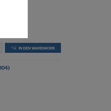
schalten
en Sie der
lte
ausgewählten
n wie die
Anbieter
IN DEN WARENKORB
enen
ng auch
 Daten dem
2104)
htsbehelfe
 ablehnen,
ssen, indem
ederzeit
kie