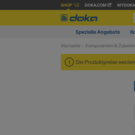
SHOP
DOKA.COM
MYDOK
Spezielle Angebote
K
Startseite
Komponenten & Zubehö
Die Produktpreise werde