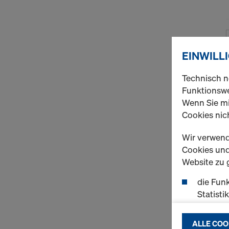
EINWILL
Technisch n
Funktionswe
Wenn Sie mi
Cookies nich
Wir verwend
Cookies und 
Website zu 
die Funk
Statisti
einen r
ermögli
ALLE COO