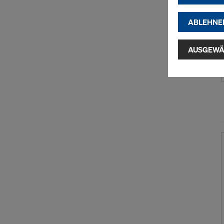
passend
(Market
ABLEHNE
Indem Sie au
Installatio
AUSGEWÄ
zustimmen" 
Cookies zu.
USA einherg
umfassen, di
Angemessen
Garantien n
hierauf. Hie
Zugriff durc
Überwachun
zur Verfügu
indem Sie a
Sie auf
Cook
entsprechen
grundlos mi