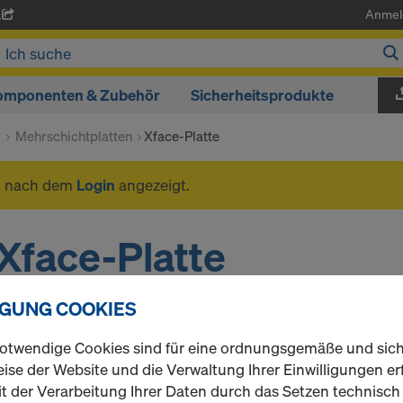
Anmel
A
omponenten & Zubehör
Sicherheitsprodukte
r
Mehrschichtplatten
Xface-Platte
n nach dem
Login
angezeigt.
Xface-Platte
IGUNG COOKIES
1 Produkte gefunden
Meist gesucht
otwendige Cookies sind für eine ordnungsgemäße und sic
ise der Website und die Verwaltung Ihrer Einwilligungen erf
Xface-Platte 21mm
t der Verarbeitung Ihrer Daten durch das Setzen technisc