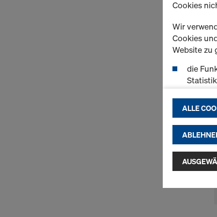
Cookies nich
Wir verwend
Cookies und 
Website zu 
die Funk
Statisti
einen r
ermögli
ALLE COO
passend
(Market
ABLEHNE
Indem Sie au
Installatio
AUSGEWÄ
zustimmen" 
Cookies zu.
USA einherg
umfassen, di