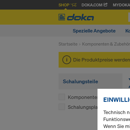
SHOP
DOKA.COM
MYDOK
Spezielle Angebote
K
Startseite
Komponenten & Zubehö
Die Produktpreise werde
Schalungsteile
Komponenten
(1)
EINWILL
Schalungsplatten
(1)
Technisch n
Funktionswe
Wenn Sie mi