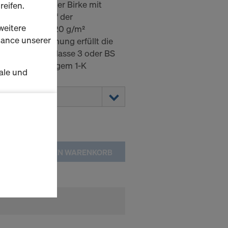
e aus nordischer Birke mit
reifen.
schichtung auf der
weitere
d rückseitig 120 g/m²
rmance unserer
g. Die Verleimung erfüllt die
4-2 Nutzungsklasse 3 oder BS
 mit hochwertigem 1-K
ale und
t.
s zu
schalten
IN DEN WARENKORB
en Sie der
lte
ausgewählten
n wie die
Anbieter