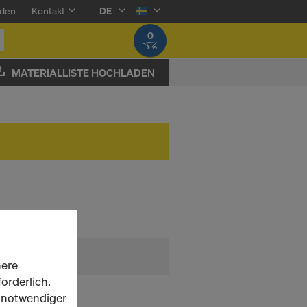
den
Kontakt
DE
0
MATERIALLISTE HOCHLADEN
here
orderlich.
h notwendiger