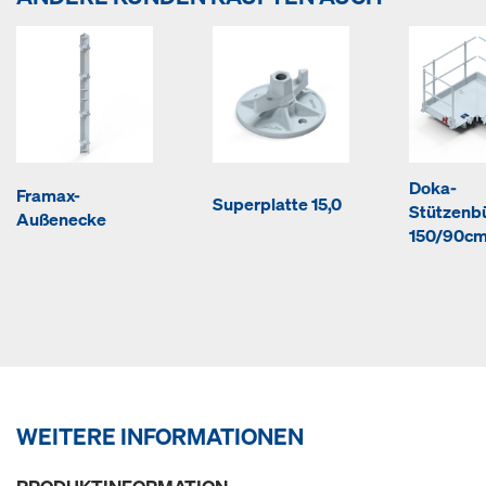
Doka-
Framax-
Superplatte 15,0
Stützenb
Außenecke
150/90c
WEITERE INFORMATIONEN