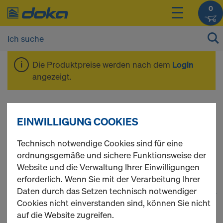
0
Die Produktpreise werden nach dem
Login
angezeigt.
Xsafe Seitenschutz
EINWILLIGUNG COOKIES
XP
Technisch notwendige Cookies sind für eine
ordnungsgemäße und sichere Funktionsweise der
Website und die Verwaltung Ihrer Einwilligungen
erforderlich. Wenn Sie mit der Verarbeitung Ihrer
Daten durch das Setzen technisch notwendiger
1
(cur
28 Produkte gefunden
Cookies nicht einverstanden sind, können Sie nicht
auf die Website zugreifen.
Meist gesucht