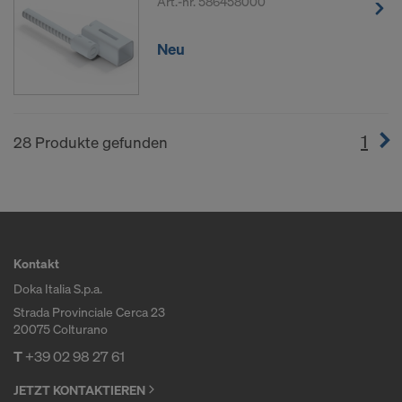
Art.-nr.
586458000
Neu
1
(cur
28 Produkte gefunden
Kontakt
Doka Italia S.p.a.
Strada Provinciale Cerca 23
20075 Colturano
T
+39 02 98 27 61
JETZT KONTAKTIEREN