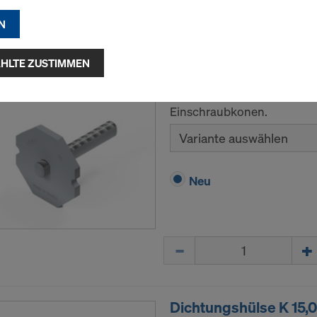
ing-Cookies).
Menge
N
f "Alle Cookies zulassen (inkl. US-Anbieter)" klicken, stimm
n und Verwendung aller Cookies zu. Indem Sie auf "Ausgewäh
HLTE ZUSTIMMEN
Sperranker 15,0
klicken, stimmen Sie den von Ihnen mit den Checkboxen 
 Damit kann auch die Übermittlung von Daten in Drittstaate
Verlorenes Ankerteil zur e
ehen. Soweit die von Ihnen gewählten Einstellungen auch 
Einschraubkonen.
e Daten in Drittstaaten übermitteln, in denen kein
Variante auswählen
heitsbeschluss nach Art 45 DSGVO und keine angemess
ach Art 46 DSGVO bestehen, erstreckt sich Ihre Einwilligu
r kann das Risiko bestehen, dass Ihre derart übermittelten
Neu
h Behörden in diesen Drittstaaten zu Kontroll- und
gszwecken unterliegen und dagegen keine wirksamen Rec
ng stehen. Sie können alle einwilligungspflichtigen Cookies
Menge
uf "Ablehnen" klicken oder Ihre Cookie-Einstellungen anpa
ie Einstellungen
am Ende dieser Website klicken und die
den Checkboxen verwenden. Sie können Ihre Einwilligung j
t Wirkung für die Zukunft widerrufen, indem Sie zB auf
Coo
Dichtungshülse K 15,0
en
am Ende dieser Website klicken.