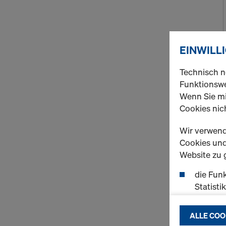
EINWILL
Technisch n
Funktionswe
Wenn Sie mi
Cookies nich
Wir verwend
Cookies und 
Website zu 
die Funk
Statisti
einen r
ermögli
ALLE COO
passend