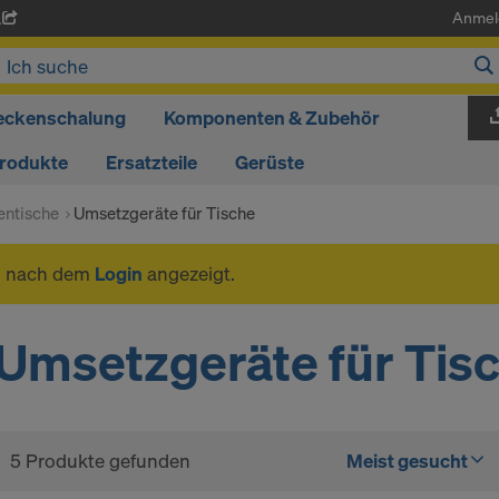
Anmel
A
eckenschalung
Komponenten & Zubehör
produkte
Ersatzteile
Gerüste
ntische
Umsetzgeräte für Tische
n nach dem
Login
angezeigt.
Umsetzgeräte für Tis
5 Produkte gefunden
Meist gesucht