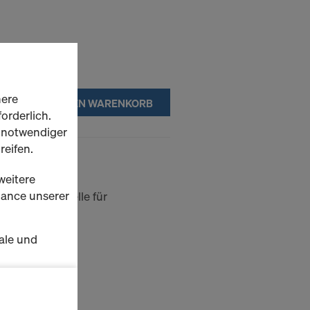
here
IN DEN WARENKORB
orderlich.
h notwendiger
reifen.
s 15,0
weitere
rmance unserer
nd Aufhängestelle für
ale und
s zu
schalten