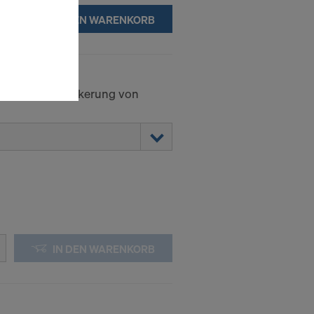
IN DEN WARENKORB
en Sie der
lte
ausgewählten
n wie die
inseitigen Verankerung von
Anbieter
enen
ng auch
 Daten dem
htsbehelfe
 ablehnen,
ssen, indem
IN DEN WARENKORB
ederzeit
kie