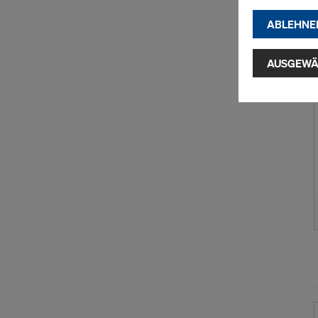
(Market
ABLEHNE
Indem Sie au
Installatio
AUSGEWÄ
zustimmen" 
Cookies zu.
USA einherg
umfassen, di
Angemessen
Garantien n
hierauf. Hie
Zugriff durc
Überwachun
zur Verfügu
indem Sie a
Sie auf
Cook
entsprechen
grundlos mi
Einstellung