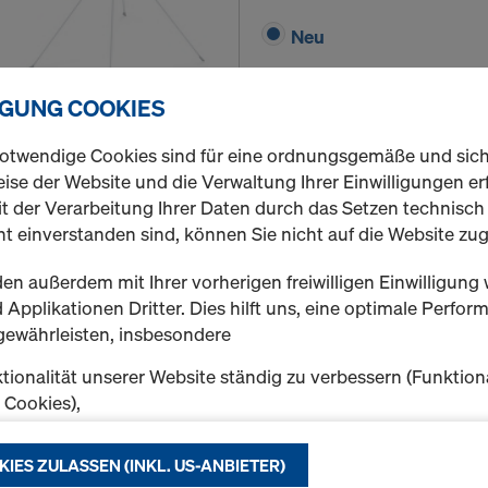
Neu
IGUNG COOKIES
Menge
otwendige Cookies sind für eine ordnungsgemäße und sic
ise der Website und die Verwaltung Ihrer Einwilligungen erf
t der Verarbeitung Ihrer Daten durch das Setzen technisc
t einverstanden sind, können Sie nicht auf die Website zug
Universal-Kletterkonu
Art.-nr.
581977000
en außerdem mit Ihrer vorherigen freiwilligen Einwilligung 
Applikationen Dritter. Dies hilft uns, eine optimale Perfo
Herstellen einer Vorlauf- u
gewährleisten, insbesondere
Krankletterschalungen.
tionalität unserer Website ständig zu verbessern (Funktion
Neu
k Cookies),
eibungslosen Einkauf bei der Nutzung des Doka Onlineshop
chen (Funktionale und Statistik-Cookies) oder
KIES ZULASSEN (INKL. US-ANBIETER)
e Werbung für Sie als User auf bestimmten Plattformen zu 