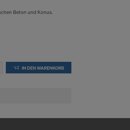
ischen Beton und Konus.
kies
DER
IN DIE
IN DEN WARENKORB