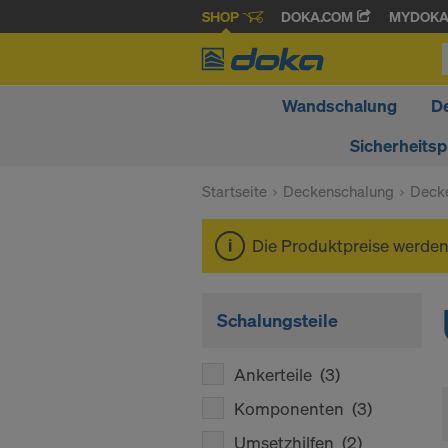
SHOP
DOKA.COM
MYDOK
Wandschalung
D
Sicherheits
Startseite
Deckenschalung
Decke
Die Produktpreise werde
Schalungsteile
Ankerteile
(3)
Komponenten
(3)
Umsetzhilfen
(2)