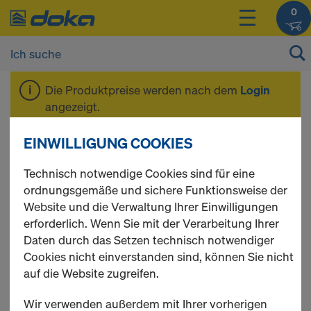
0
Die Produktpreise werden nach dem
Login
angezeigt.
EINWILLIGUNG COOKIES
DokaPly eco
Technisch notwendige Cookies sind für eine
ordnungsgemäße und sichere Funktionsweise der
Website und die Verwaltung Ihrer Einwilligungen
erforderlich. Wenn Sie mit der Verarbeitung Ihrer
1 Produkte gefunden
Daten durch das Setzen technisch notwendiger
Cookies nicht einverstanden sind, können Sie nicht
Meist gesucht
auf die Website zugreifen.
DokaPly eco 21mm
Wir verwenden außerdem mit Ihrer vorherigen