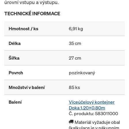
úrovní vstupu a výstupu.
TECHNICKÉ INFORMACE
Hmotnost / ks
6,91 kg
Délka
35 cm
Šířka
27 cm
Povrch
pozinkovaný
Množství v balení
85 ks
Balení
Víceúčelový kontejner
Doka 1,20x0,80m
Č. produktu: 583011000
Materiál vyžaduje obal
(kalkulace je v nákupním