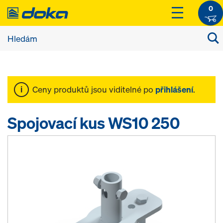
0
Ceny produktů jsou viditelné po
přihlášení
.
Spojovací kus WS10 250