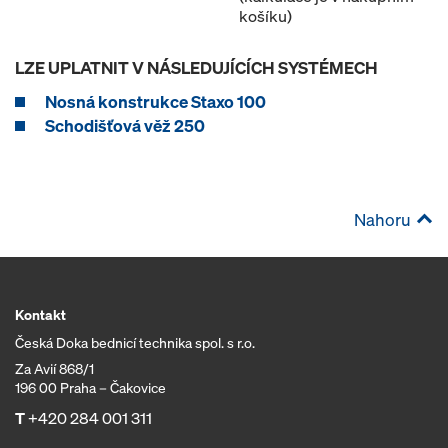
košíku)
LZE UPLATNIT V NÁSLEDUJÍCÍCH SYSTÉMECH
Nosná konstrukce Staxo 100
Schodišťová věž 250
Nahoru
Kontakt
Česká Doka bednicí technika spol. s r.o.
Za Avií 868/1
196 00 Praha – Čakovice
T
+420 284 001 311