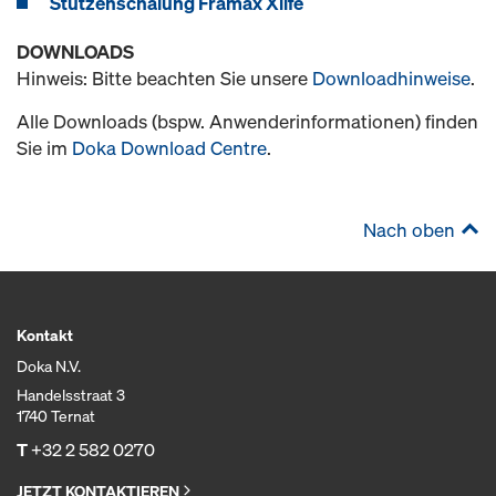
Stützenschalung Framax Xlife
DOWNLOADS
Hinweis: Bitte beachten Sie unsere
Downloadhinweise
.
Alle Downloads (bspw. Anwenderinformationen) finden
Sie im
Doka Download Centre
.
Nach oben
Kontakt
Doka N.V.
Handelsstraat 3
1740 Ternat
T
+32 2 582 0270
JETZT KONTAKTIEREN