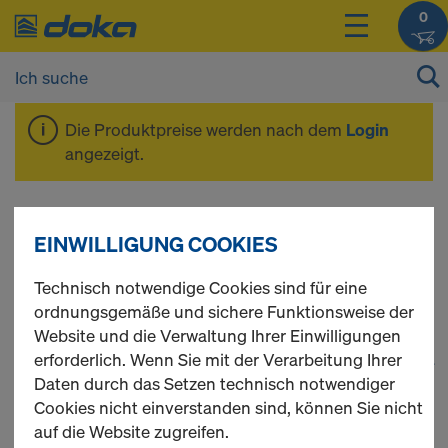
0
Die Produktpreise werden nach dem
Login
angezeigt.
Frami Xlife
EINWILLIGUNG COOKIES
Technisch notwendige Cookies sind für eine
ordnungsgemäße und sichere Funktionsweise der
Website und die Verwaltung Ihrer Einwilligungen
erforderlich. Wenn Sie mit der Verarbeitung Ihrer
1
(cur
74 Produkte gefunden
Daten durch das Setzen technisch notwendiger
Cookies nicht einverstanden sind, können Sie nicht
Meist gesucht
auf die Website zugreifen.