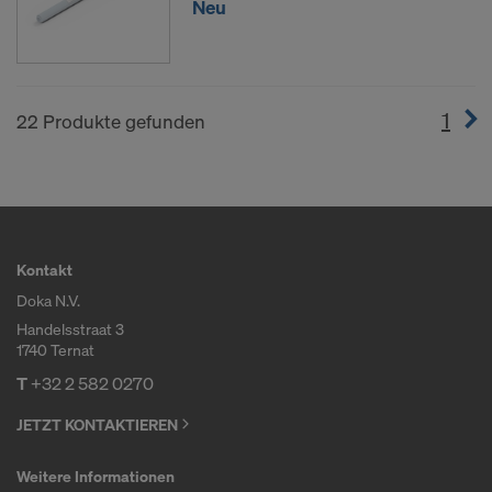
Neu
1
(cur
22 Produkte gefunden
Kontakt
Doka N.V.
Handelsstraat 3
1740 Ternat
T
+32 2 582 0270
JETZT KONTAKTIEREN
Weitere Informationen