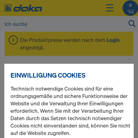
0
Die Produktpreise werden nach dem
Login
angezeigt.
Stützenschalung
EINWILLIGUNG COOKIES
Framax Xlife
Technisch notwendige Cookies sind für eine
ordnungsgemäße und sichere Funktionsweise der
Website und die Verwaltung Ihrer Einwilligungen
erforderlich. Wenn Sie mit der Verarbeitung Ihrer
Daten durch das Setzen technisch notwendiger
1
(cur
22 Produkte gefunden
Cookies nicht einverstanden sind, können Sie nicht
auf die Website zugreifen.
Meist gesucht