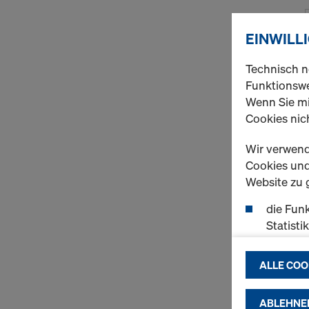
EINWILL
Technisch n
Funktionswe
Wenn Sie mi
Cookies nich
Wir verwend
Cookies und 
Website zu 
die Funk
Statisti
einen r
ermögli
ALLE COO
passend
(Market
ABLEHNE