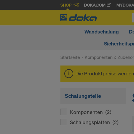
SHOP
DOKA.COM
MYDOK
Wandschalung
D
Sicherheitsp
Startseite
Komponenten & Zubehö
Die Produktpreise werde
Schalungsteile
Komponenten
(2)
Schalungsplatten
(2)