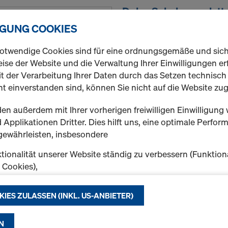
Doka-Schalungsplatt
Dreischicht-Massivholzplatt
IGUNG COOKIES
g/m² Harnstoff-Melaminhar
mit einer Dispersionsbesch
otwendige Cookies sind für eine ordnungsgemäße und sic
ÖNORM B 3023.
ise der Website und die Verwaltung Ihrer Einwilligungen erf
t der Verarbeitung Ihrer Daten durch das Setzen technisc
Variante auswählen
t einverstanden sind, können Sie nicht auf die Website zug
en außerdem mit Ihrer vorherigen freiwilligen Einwilligung 
Neu
Applikationen Dritter. Dies hilft uns, eine optimale Perfo
Menge
gewährleisten, insbesondere
tionalität unserer Website ständig zu verbessern (Funktion
k Cookies),
Doka-Schalungsplat
eibungslosen Einkauf bei der Nutzung des Doka Onlineshop
chen (Funktionale und Statistik-Cookies) oder
Dreischicht-Massivholzplatt
KIES ZULASSEN (INKL. US-ANBIETER)
e Werbung für Sie als User auf bestimmten Plattformen zu 
g/m² Harnstoff-Melaminhar
ing-Cookies).
mit einer Dispersionsbesch
N
ÖNORM B 3023.