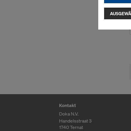
Indem Sie au
Installatio
AUSGEWÄ
zustimmen" 
Cookies zu.
USA einherg
umfassen, di
Angemessen
Garantien n
hierauf. Hie
Zugriff durc
Überwachun
zur Verfügu
indem Sie a
Sie auf
Cook
entsprechen
Kontakt
grundlos mi
Doka N.V.
Einstellung
Handelsstraat 3
Weitere Inf
1740 Ternat