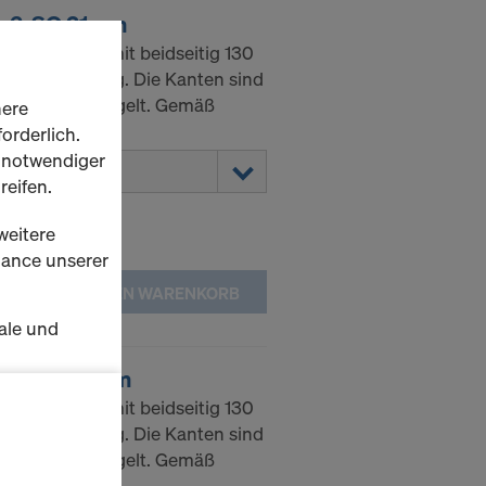
e 3-SO 21mm
e aus Fichte mit beidseitig 130
zbeschichtung. Die Kanten sind
ichtung versiegelt. Gemäß
here
orderlich.
h notwendiger
reifen.
weitere
rmance unserer
IN DEN WARENKORB
ale und
te 3-SO 27mm
s zu
e aus Fichte mit beidseitig 130
schalten
zbeschichtung. Die Kanten sind
ichtung versiegelt. Gemäß