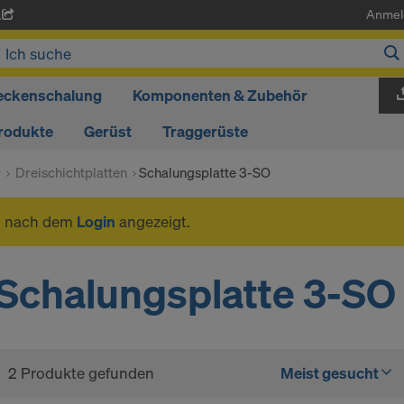
Anmel
A
eckenschalung
Komponenten & Zubehör
rodukte
Gerüst
Traggerüste
r
Dreischichtplatten
Schalungsplatte 3-SO
n nach dem
Login
angezeigt.
Schalungsplatte 3-SO
2 Produkte gefunden
Meist gesucht