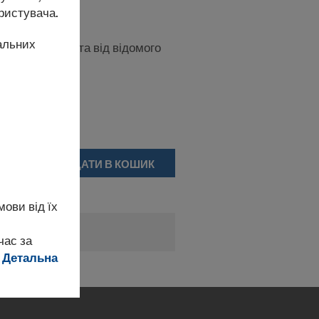
ристувача.
нальних
удівельна плита від відомого
ДОДАТИ В КОШИК
ови від їх
ів
час за
.
Детальна