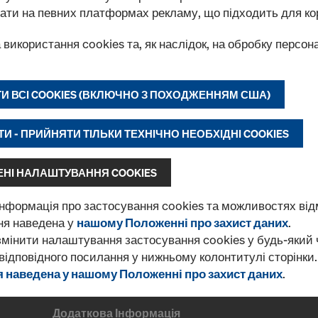
BLB ODEK
ати на певних платформах рекламу, що підходить для ко
Арт.
728700044
а використання cookies та, як наслідок, на обробку персо
Високоякісна ламінована б
українського виробника.
И ВСІ COOKIES (ВКЛЮЧНО З ПОХОДЖЕННЯМ США)
Новий
И - ПРИЙНЯТИ ТІЛЬКИ ТЕХНІЧНО НЕОБХІДНІ COOKIES
Кількість
НІ НАЛАШТУВАННЯ COOKIES
нформація про застосування cookies та можливостях відм
ня наведена у
нашому Положенні про захист даних
.
Знайдено продуктів 1
За частотою перегляд
мінити налаштування застосування cookies у будь-який 
ідповідного посилання у нижньому колонтитулі сторінки
 наведена у нашому Положенні про захист даних
.
Додаткова Інформація