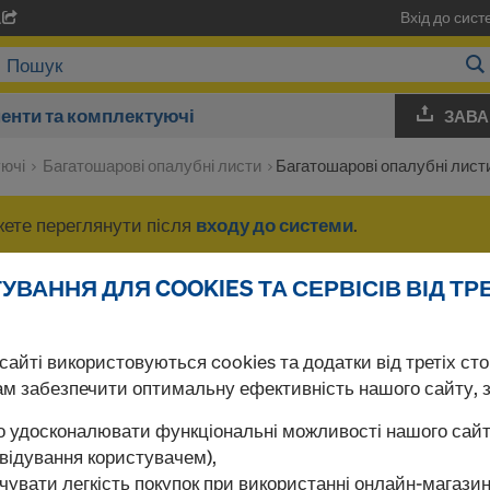
Вхід до сис
A
енти та комплектуючі
ЗАВА
уючі
Багатошарові опалубні листи
Багатошарові опалубні лист
жете переглянути після
входу до системи
.
ВАННЯ ДЛЯ COOKIES ТА СЕРВІСІВ ВІД ТР
Багатошарові опалу
айті використовуються cookies та додатки від третіх сто
ам забезпечити оптимальну ефективність нашого сайту, 
Знайдено продуктів 1
За частотою перегляд
о удосконалювати функціональні можливості нашого сайт
двідування користувачем),
Ламінована фанера 
чувати легкість покупок при використанні онлайн-магазин