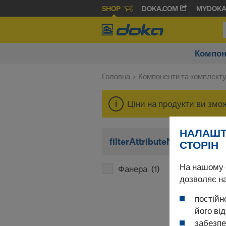
SHOP
DOKA.COM
MYDOK
Компон
Головна
Компоненти та комплект
Ціни на продукти ви змо
НАЛАШТУ
filterAttributeName
СТОРІН
На нашому с
Фанера
(1)
дозволяє н
постійн
його ві
забезпе