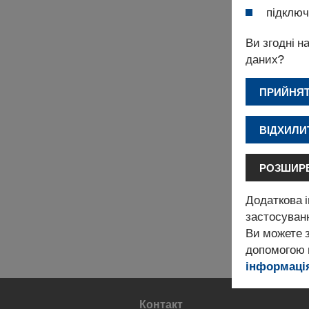
підключ
Ви згодні н
даних?
ПРИЙНЯТ
ВІДХИЛИТ
РОЗШИРЕ
Додаткова і
застосуван
Ви можете з
допомогою в
інформація
Контакт