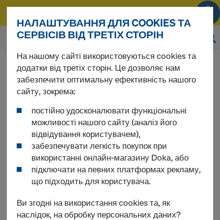
0
НАЛАШТУВАННЯ ДЛЯ COOKIES ТА
СЕРВІСІВ ВІД ТРЕТІХ СТОРІН
На нашому сайті використовуються cookies та
Ціни на продукти ви зможете переглянути
додатки від третіх сторін. Це дозволяє нам
після
входу до системи
.
забезпечити оптимальну ефективність нашого
сайту, зокрема:
Мастило для
постійно удосконалювати функціональні
можливості нашого сайту (аналіз його
відвідування користувачем),
опалубки
забезпечувати легкість покупок при
використанні онлайн-магазину Doka, або
підключати на певних платформах рекламу,
що підходить для користувача.
Знайдено продуктів 2
Ви згодні на використання cookies та, як
наслідок, на обробку персональних даних?
За частотою