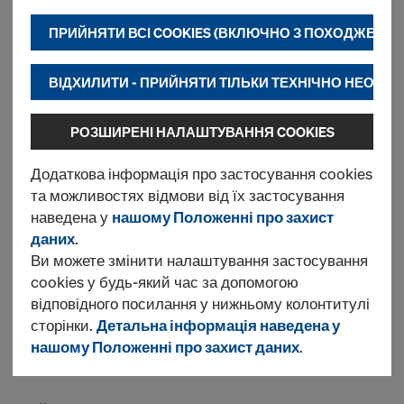
переглядів
ПРИЙНЯТИ ВСІ COOKIES (ВКЛЮЧНО З ПОХОДЖЕНН
Розпилювач для
ВІДХИЛИТИ - ПРИЙНЯТИ ТІЛЬКИ ТЕХНІЧНО НЕОБХІД
мастила Doka-Trenn
Арт.
580914000
РОЗШИРЕНІ НАЛАШТУВАННЯ COOKIES
Новий
Додаткова інформація про застосування cookies
та можливостях відмови від їх застосування
наведена у
нашому Положенні про захист
даних
.
Doka-Trenn
Ви можете змінити налаштування застосування
cookies у будь-який час за допомогою
відповідного посилання у нижньому колонтитулі
Новий
сторінки.
Детальна інформація наведена у
нашому Положенні про захист даних
.